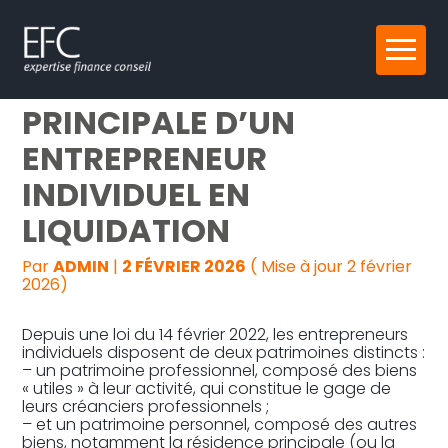
Reprise, transmission et création
Aller
VENTE DE LA RÉSIDENCE
au
contenu
Gestion au quotidien
PRINCIPALE D’UN
ENTREPRENEUR
Pilotage d’entreprise
INDIVIDUEL EN
Audit
LIQUIDATION
Par
ADMIN
|
2 FÉVRIER 2026
( Mise à jour 2 février
2026)
Depuis une loi du 14 février 2022, les entrepreneurs
individuels disposent de deux patrimoines distincts :
– un patrimoine professionnel, composé des biens
« utiles » à leur activité, qui constitue le gage de
leurs créanciers professionnels ;
– et un patrimoine personnel, composé des autres
biens, notamment la résidence principale (ou la