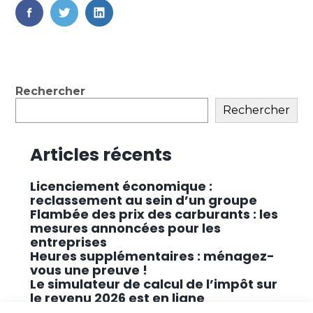
FaceBook
Twitter
LinkedIn
Blog
Rechercher
sidebar
Rechercher
Articles récents
Licenciement économique :
reclassement au sein d’un groupe
Flambée des prix des carburants : les
mesures annoncées pour les
entreprises
Heures supplémentaires : ménagez-
vous une preuve !
Le simulateur de calcul de l’impôt sur
le revenu 2026 est en ligne
Promouvoir des solutions de