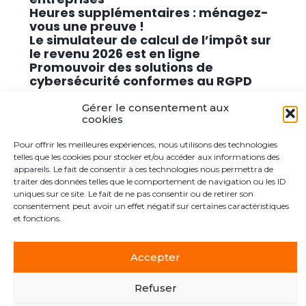
Heures supplémentaires : ménagez-
vous une preuve !
Le simulateur de calcul de l’impôt sur
le revenu 2026 est en ligne
Promouvoir des solutions de
cybersécurité conformes au RGPD
Gérer le consentement aux
Commentaires récents
cookies
Pour offrir les meilleures expériences, nous utilisons des technologies
Aucun commentaire à afficher.
telles que les cookies pour stocker et/ou accéder aux informations des
appareils. Le fait de consentir à ces technologies nous permettra de
traiter des données telles que le comportement de navigation ou les ID
uniques sur ce site. Le fait de ne pas consentir ou de retirer son
consentement peut avoir un effet négatif sur certaines caractéristiques
et fonctions.
Footer
Le cabinet
Actualités
Postuler ici
Contact
Principale
Accepter
Footer
Refuser
PLAN DU SITE
MENTIONS LÉGALES