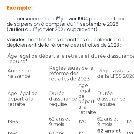
Exemple :
er
une personne née le 1
janvier 1964 peut bénéficier
er
de sa pension à compter du 1
septembre 2026
er
(au lieu du 1
janvier 2027 auparavant).
Voici les modifications apportées au calendrier de
déploiement de la réforme des retraites de 2023 :
Âge légal de départ à la retraite et durée d’assuranc
requise*
Règles issues de la
Année de
Règles issues
réforme des
naissance
de la LFSS 202
retraites de 2023
Âge
légal
Âge légal de
Durée
Durée
de
départ à la
d’assurance
d’assurance
départ
retraite
requise
requise
à la
retraite
62 ans et
62 ans et
1963
170
17
9 mois
9 mois
62 ans et
1964
63 ans
171
17