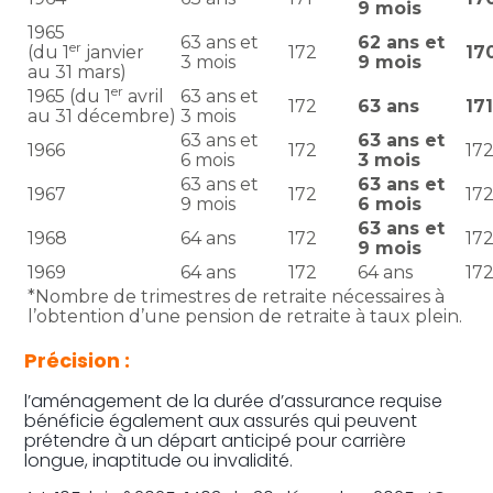
9 mois
1965
63 ans et
62 ans et
er
(du 1
janvier
172
17
3 mois
9 mois
au 31 mars)
er
1965 (du 1
avril
63 ans et
172
63 ans
17
au 31 décembre)
3 mois
63 ans et
63 ans et
1966
172
17
6 mois
3 mois
63 ans et
63 ans et
1967
172
17
9 mois
6 mois
63 ans et
1968
64 ans
172
17
9 mois
1969
64 ans
172
64 ans
17
*Nombre de trimestres de retraite nécessaires à
l’obtention d’une pension de retraite à taux plein.
Précision :
l’aménagement de la durée d’assurance requise
bénéficie également aux assurés qui peuvent
prétendre à un départ anticipé pour carrière
longue, inaptitude ou invalidité.