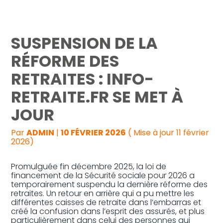
Reprise, transmission et création
SUSPENSION DE LA
Gestion au quotidien
RÉFORME DES
RETRAITES : INFO-
Pilotage d’entreprise
RETRAITE.FR SE MET À
Audit
JOUR
Par
ADMIN
|
10 FÉVRIER 2026
( Mise à jour 11 février
2026)
Promulguée fin décembre 2025, la loi de
financement de la Sécurité sociale pour 2026 a
temporairement suspendu la dernière réforme des
retraites. Un retour en arrière qui a pu mettre les
différentes caisses de retraite dans l’embarras et
créé la confusion dans l’esprit des assurés, et plus
particulièrement dans celui des personnes qui