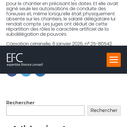
pour le chantier en précisant les dates. Et elle avait
signé seule les autorisations de conduite des
foreuses et, même lorsqu’elle était physiquement
absente sur les chantiers, le salarié délégataire lui
rendait compte. Les juges ont déduit de cette
répartition des rôles le caractère artificiel de la
subdélégation de pouvoirs.
Cassation criminelle, 6 janvier 2026, n° 25-80542
Partager :
Aller
au
contenu
FaceBook
Twitter
LinkedIn
Blog
Rechercher
sidebar
Rechercher