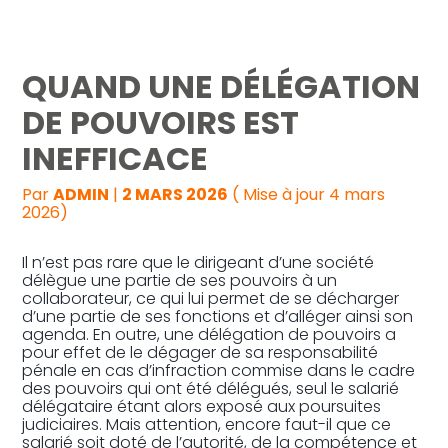
Reprise, transmission et création
QUAND UNE DÉLÉGATION
Gestion au quotidien
DE POUVOIRS EST
INEFFICACE
Pilotage d’entreprise
Par
ADMIN
|
2 MARS 2026
( Mise à jour 4 mars
Audit
2026)
Il n’est pas rare que le dirigeant d’une société
délègue une partie de ses pouvoirs à un
collaborateur, ce qui lui permet de se décharger
d’une partie de ses fonctions et d’alléger ainsi son
agenda. En outre, une délégation de pouvoirs a
pour effet de le dégager de sa responsabilité
pénale en cas d’infraction commise dans le cadre
des pouvoirs qui ont été délégués, seul le salarié
délégataire étant alors exposé aux poursuites
judiciaires. Mais attention, encore faut-il que ce
salarié soit doté de l’autorité, de la compétence et