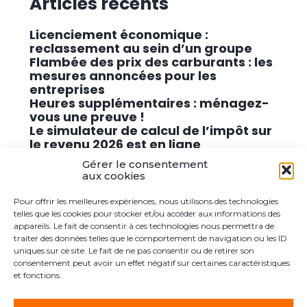
Articles récents
Licenciement économique :
reclassement au sein d’un groupe
Flambée des prix des carburants : les
mesures annoncées pour les
entreprises
Heures supplémentaires : ménagez-
vous une preuve !
Le simulateur de calcul de l’impôt sur
le revenu 2026 est en ligne
Promouvoir des solutions de
Gérer le consentement
cybersécurité conformes au RGPD
aux cookies
Pour offrir les meilleures expériences, nous utilisons des technologies
Commentaires récents
telles que les cookies pour stocker et/ou accéder aux informations des
appareils. Le fait de consentir à ces technologies nous permettra de
traiter des données telles que le comportement de navigation ou les ID
Aucun commentaire à afficher.
uniques sur ce site. Le fait de ne pas consentir ou de retirer son
consentement peut avoir un effet négatif sur certaines caractéristiques
et fonctions.